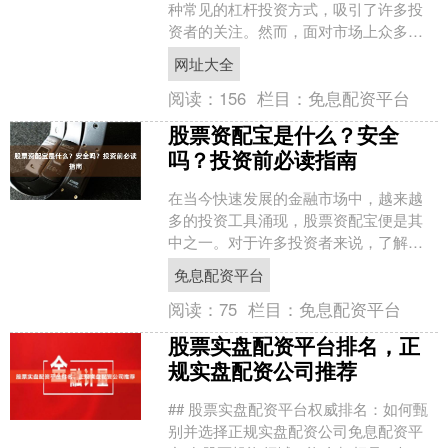
种常见的杠杆投资方式，吸引了许多投
资者的关注。然而，面对市场上众多的
配资平台，如何选择一个安全、正规、
网址大全
可靠的渠道，成为投资者最....
阅读：
156
栏目：
免息配资平台
股票资配宝是什么？安全
吗？投资前必读指南
在当今快速发展的金融市场中，越来越
多的投资工具涌现，股票资配宝便是其
中之一。对于许多投资者来说，了解这
一工具的本质及其安全性至关重要。本
免息配资平台
文将深入解析股票资配宝免....
阅读：
75
栏目：
免息配资平台
股票实盘配资平台排名，正
规实盘配资公司推荐
## 股票实盘配资平台权威排名：如何甄
别并选择正规实盘配资公司免息配资平