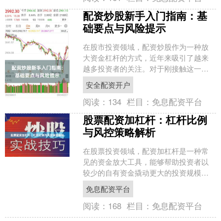
配资炒股新手入门指南：基
础要点与风险提示
在股市投资领域，配资炒股作为一种放
大资金杠杆的方式，近年来吸引了越来
越多投资者的关注。对于刚接触这一领
域的新手而言，了解配资的基本逻辑、
安全配资开户
操作要点以及潜在风险至关....
阅读：
134
栏目：
免息配资平台
股票配资加杠杆：杠杆比例
与风控策略解析
在股票投资领域，配资加杠杆是一种常
见的资金放大工具，能够帮助投资者以
较少的自有资金撬动更大的投资规模。
然而，杠杆操作如同双刃剑免息配资平
免息配资平台
台，既可能放大收益，也可....
阅读：
168
栏目：
免息配资平台