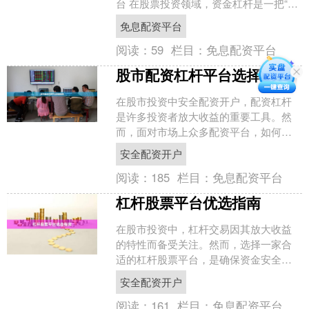
台 在股票投资领域，资金杠杆是一把“双
刃剑”。实盘配资能为投资者提供扩大交
免息配资平台
易规模的机会，....
阅读：
59
栏目：
免息配资平台
股市配资杠杆平台选择指南
在股市投资中安全配资开户，配资杠杆
是许多投资者放大收益的重要工具。然
而，面对市场上众多配资平台，如何选
择安全、合规且服务优质的平台，成为
安全配资开户
投资者必须掌握的关键技能....
阅读：
185
栏目：
免息配资平台
杠杆股票平台优选指南
在股市投资中，杠杆交易因其放大收益
的特性而备受关注。然而，选择一家合
适的杠杆股票平台，是确保资金安全和
交易顺畅的关键。本文将为您提供一份
安全配资开户
实用的优选指南，帮助您在....
阅读：
161
栏目：
免息配资平台