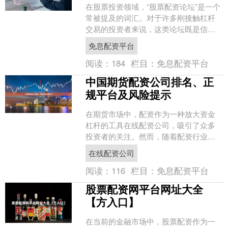
在股票投资领域，“股票配资论坛”是一个
常被提及的词汇。对于许多刚接触杠杆
交易的投资者来说，这类论坛既是信息
获取的渠道，也可能隐藏着不小的风
免息配资平台
险。本文将系统解析股票....
阅读：
184
栏目：
免息配资平台
中国期货配资公司排名、正
规平台及风险提示
在期货市场中，配资作为一种放大资金
杠杆的工具在线配资公司，吸引了众多
投资者的关注。然而，随着配资行业的
快速发展，市场上也涌现出大量良莠不
在线配资公司
齐的配资公司。为了帮助投....
阅读：
116
栏目：
免息配资平台
股票配资网平台网址大全
【方入口】
在当前的金融市场中，股票配资作为一